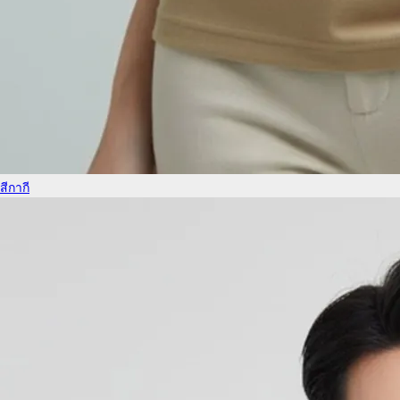
สีกากี