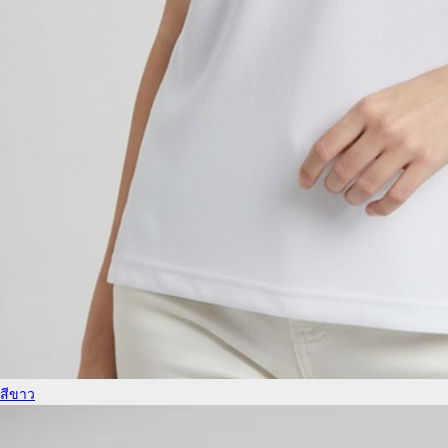
สีขาว