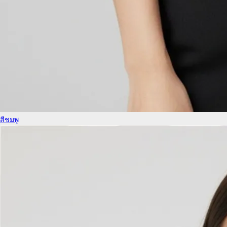
สีชมพู