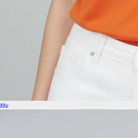
สีส้ม