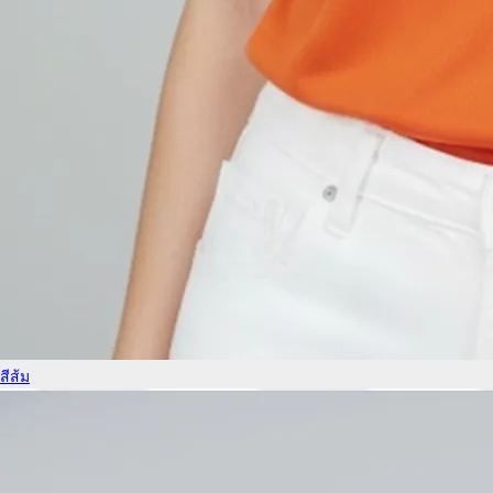
สีส้ม