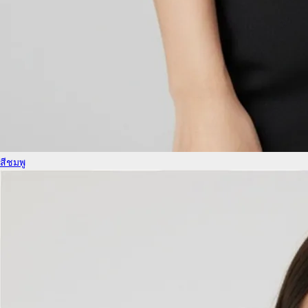
สีชมพู