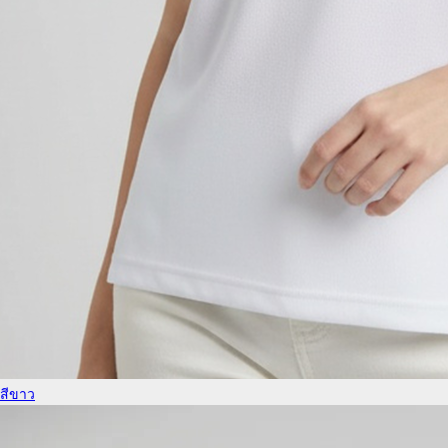
สีขาว