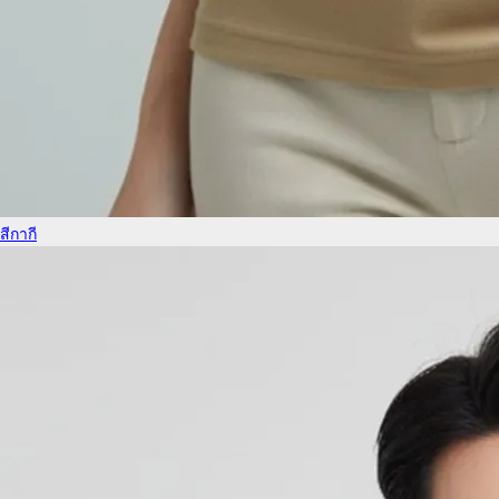
สีกากี