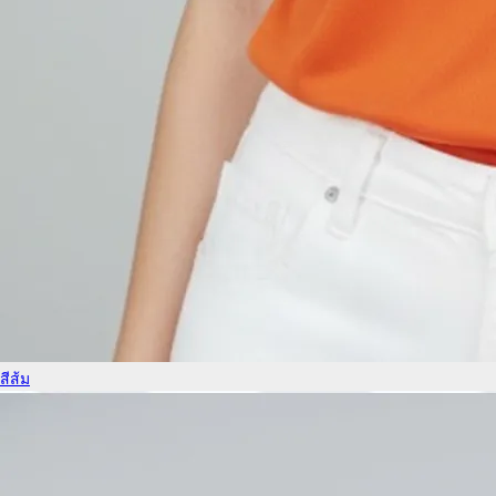
สีส้ม