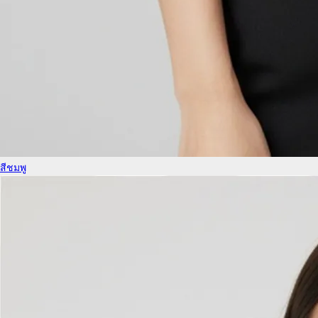
สีชมพู