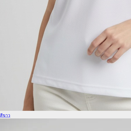
สีขาว