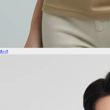
สีกากี