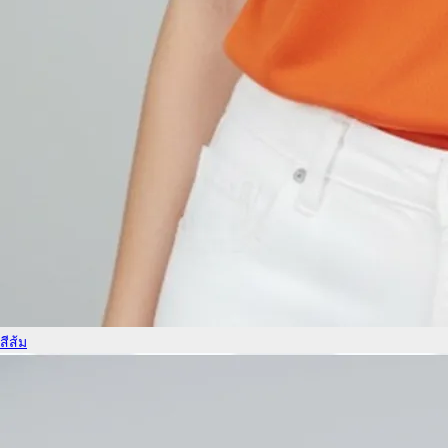
สีส้ม