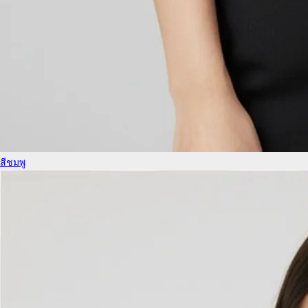
สีชมพู