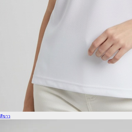
สีขาว