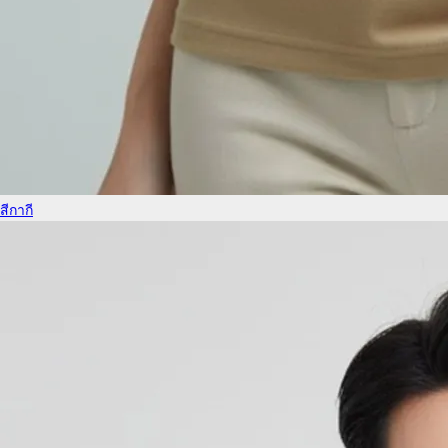
สีกากี