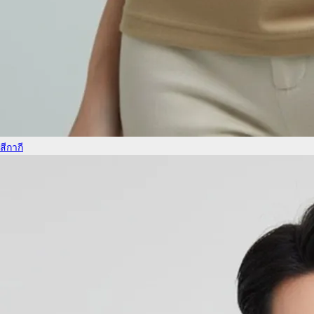
สีกากี