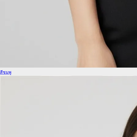
สีชมพู