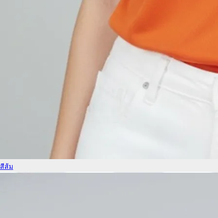
สีส้ม