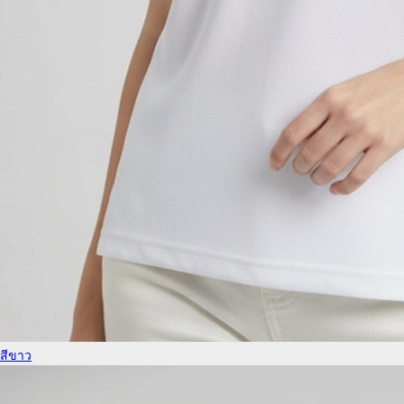
สีขาว